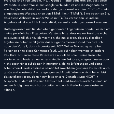
Warenzeichen von Google, Inc. ("Google"). Bitte beachten Sie, dass diese
Webseite in keiner Weise mit Google verbunden ist und die Angebote nicht
von Google unterstützt, verwaltet oder gesponsert werden. *TikTok® ist ein
eingetragenes Warenzeichen von TikTok, Inc. ("TikTok"). Bitte beachten Sie,
dass diese Webseite in keiner Weise mit TikTok verbunden ist und die
Angebote nicht von TikTok unterstützt, verwaltet oder gesponsert werden.
Haftungsausschluss: Bei den oben genannten Ergebnissen handelt es sich um
meine persönlichen Ergebnisse. Verstehe bitte, dass meine Resultate nicht
selbstverständlich sind, ich möchte nicht implizieren, dass du dieselben
Ergebnisse haben wirst (oder das aus genau diesem Grund machst). Ich
habe den Vorteil, dass ich bereits seit 2017 Online Marketing betreibe.
Personen ohne diese Kenntnisse (evtl. wie du) haben womöglich andere
Resultate. Ich nutze diese Referenzen nur als Beispiel. Deine Resultate
variieren und basieren auf unterschiedlichen Faktoren, eingeschlossen aber
nicht beschränkt auf deinen Hintergrund, deine Erfahrungen und deine
Arbeitsmoral. Jedes Business beinhaltet sowohl ein gewisses Risiko, als auch
große und konstante Anstrengungen und Arbeit. Wenn du nicht bereit bist
das zu akzeptieren, dann nimm bitte unsere Dienstleistung NICHT in
Anspruch. Zudem ist das hier KEIN Schnell-und-hektisch-reich System! Für
seinen Erfolg muss man hart arbeiten und auch Niederlangen einstecken
können.