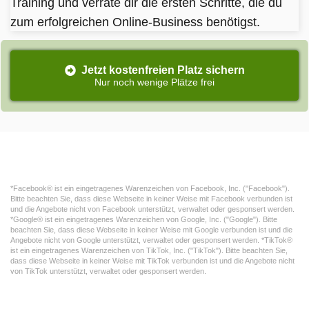
Training und verrate dir die ersten Schritte, die du
zum erfolgreichen Online-Business benötigst.
Jetzt kostenfreien Platz sichern
Nur noch wenige Plätze frei
*Facebook® ist ein eingetragenes Warenzeichen von Facebook, Inc. ("Facebook").
Bitte beachten Sie, dass diese Webseite in keiner Weise mit Facebook verbunden ist
und die Angebote nicht von Facebook unterstützt, verwaltet oder gesponsert werden.
*Google® ist ein eingetragenes Warenzeichen von Google, Inc. ("Google"). Bitte
beachten Sie, dass diese Webseite in keiner Weise mit Google verbunden ist und die
Angebote nicht von Google unterstützt, verwaltet oder gesponsert werden. *TikTok®
ist ein eingetragenes Warenzeichen von TikTok, Inc. ("TikTok"). Bitte beachten Sie,
dass diese Webseite in keiner Weise mit TikTok verbunden ist und die Angebote nicht
von TikTok unterstützt, verwaltet oder gesponsert werden.