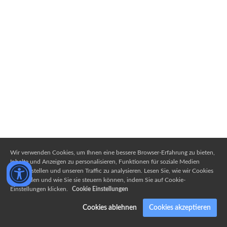
Wir verwenden Cookies, um Ihnen eine bessere Browser-Erfahrung zu bieten,
Inhalte und Anzeigen zu personalisieren, Funktionen für soziale Medien
bereitzustellen und unseren Traffic zu analysieren. Lesen Sie, wie wir Cookies
verwenden und wie Sie sie steuern können, indem Sie auf Cookie-
Einstellungen klicken.
Cookie Einstellungen
Cookies ablehnen
Cookies akzeptieren