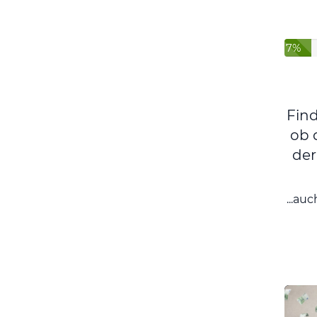
7%
Fin
ob 
der
...au