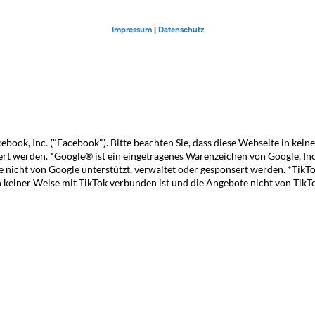
Impressum
|
Datenschutz
book, Inc. ("Facebook"). Bitte beachten Sie, dass diese Webseite in kei
rt werden. *Google® ist ein eingetragenes Warenzeichen von Google, Inc. 
 nicht von Google unterstützt, verwaltet oder gesponsert werden. *TikT
in keiner Weise mit
TikTok
verbunden ist und die Angebote nicht von
TikT