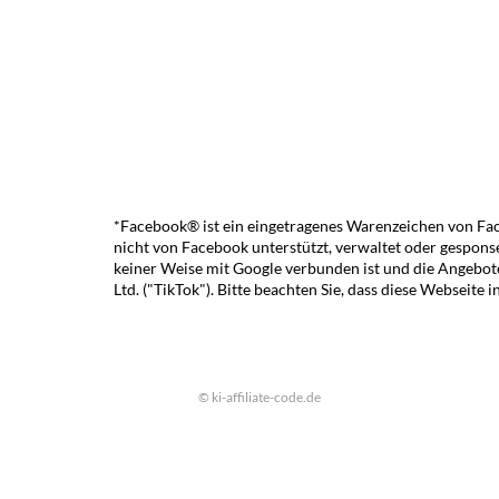
*Facebook® ist ein eingetragenes Warenzeichen von Face
nicht von Facebook unterstützt, verwaltet oder gesponse
keiner Weise mit Google verbunden ist und die Angebote
Ltd.
("
TikTok
"). Bitte beachten Sie, dass diese Webseite 
© ki-affiliate-code.de