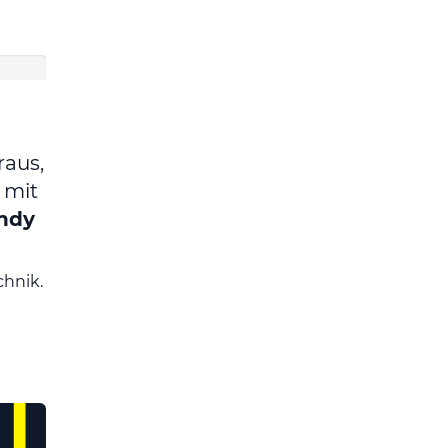
aus,
 mit
ndy
chnik.