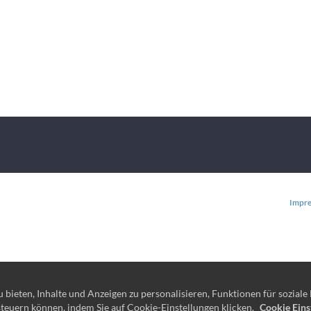
Impr
ieten, Inhalte und Anzeigen zu personalisieren, Funktionen für soziale 
 steuern können, indem Sie auf Cookie-Einstellungen klicken.
Cookie Eins